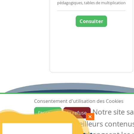
pédagogiques, tables de multiplication
Consulter
Consentement d'utilisation des Cookies
Notre site s
J'accepte
Je refuse
Ressources
garantir de meilleurs contenus 
Les ressources
Créer une ressource