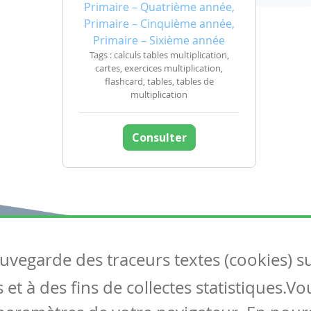
Primaire – Quatrième année,
Primaire – Cinquième année,
Primaire – Sixième année
Tags : calculs tables multiplication,
cartes, exercices multiplication,
flashcard, tables, tables de
multiplication
Consulter
auvegarde des traceurs textes (cookies) s
Articles
S
et à des fins de collectes statistiques.V
Tous les articles
Co
Articles DYS