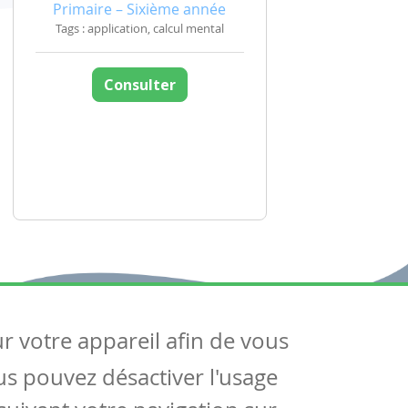
Primaire – Sixième année
Tags : application, calcul mental
Consulter
ur votre appareil afin de vous
uivez-nous
ous pouvez désactiver l'usage
ntactez-nous
Soutien scolaire