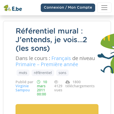
Connexion / Mon Compte
Référentiel mural :
J'entends, je vois...2
(les sons)
Dans le cours :
Français
de niveau
Primaire – Première année
mots
référentiel
sons
Publié par
10
1800
Virginie
mars
4129
téléchargements
Sampou
2011
vues
00:00