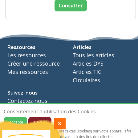
Consulter
Ressources
Articles
Les ressources
Tous les articles
Créer une ressource
Articles DYS
Mes ressources
Articles TIC
Circulaires
Suivez-nous
Contactez-nous
Soutien scolaire
Consentement d'utilisation des Cookies
Notre page Facebook
J'accepte
Je refuse
S'inscrire à notre newsletter
Notre site sauvegarde des traceurs textes (cookies) sur votre appareil afin
de vous garantir de meilleurs contenus et à des fins de collectes