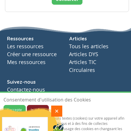
Ressources
Articles
Les ressources
Tous les articles
Créer une ressource
Articles DYS
Mes ressources
Articles TIC
Circulaires
Suivez-nous
Contactez-nous
Soutien scolaire
Consentement d'utilisation des Cookies
Notre page Facebook
J'accepte
Je refuse
S'inscrire à notre newsletter
Notre site sauvegarde des traceurs textes (cookies) sur votre appareil afin
de vous garantir de meilleurs contenus et à des fins de collectes
statistiques.Vous pouvez désactiver l'usage des cookies en changeant les