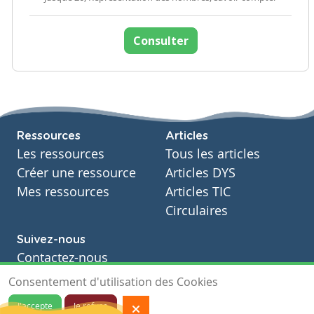
Consulter
Ressources
Articles
Les ressources
Tous les articles
Créer une ressource
Articles DYS
Mes ressources
Articles TIC
Circulaires
Suivez-nous
Contactez-nous
Soutien scolaire
Consentement d'utilisation des Cookies
Notre page Facebook
J'accepte
Je refuse