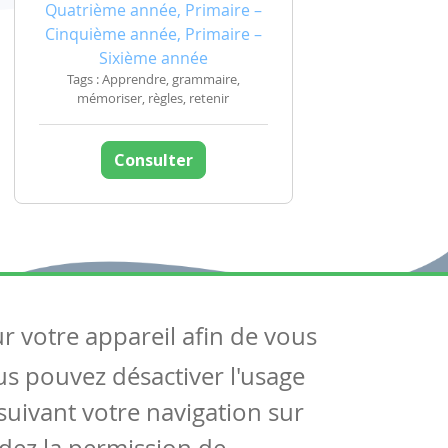
Quatrième année, Primaire –
Cinquième année, Primaire –
Sixième année
Tags : Apprendre, grammaire,
mémoriser, règles, retenir
Consulter
ur votre appareil afin de vous
uivez-nous
ous pouvez désactiver l'usage
ntactez-nous
Soutien scolaire
uivant votre navigation sur
Notre page Facebook