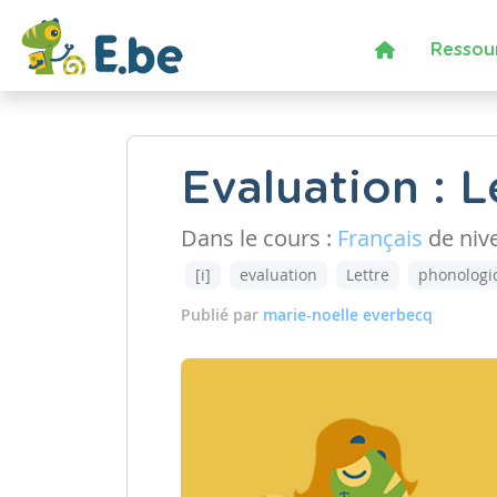
Ressou
Evaluation : Le
Dans le cours :
Français
de niv
[i]
evaluation
Lettre
phonologi
Publié par
marie-noelle everbecq