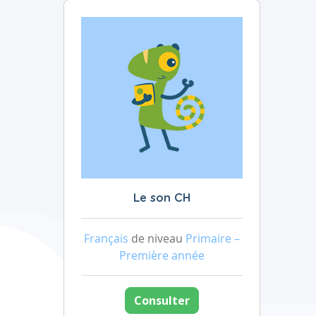
Le son CH
Français
de niveau
Primaire –
Première année
Consulter