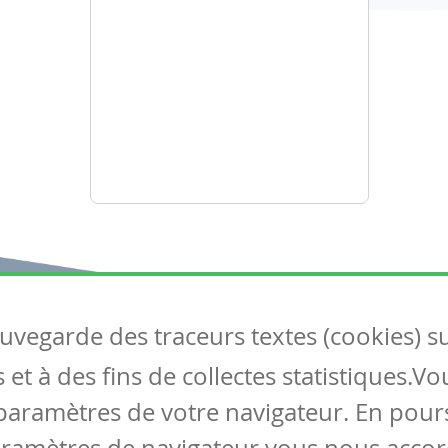
auvegarde des traceurs textes (cookies) s
Articles
S
et à des fins de collectes statistiques.V
Tous les articles
Co
Articles DYS
paramètres de votre navigateur. En pours
Articles TIC