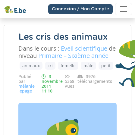
Connexion / Mon Compte
Les cris des animaux
Dans le cours :
Eveil scientifique
de
niveau
Primaire – Sixième année
animaux
cri
femelle
mâle
petit
Publié
3
3976
par
novembre
5368
téléchargements
mélanie
2011
vues
lepage
11:10