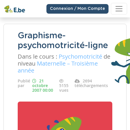
Connexion / Mon Compte
Graphisme-
psychomotricité-ligne
Dans le cours :
Psychomotricité
de
niveau
Maternelle – Troisième
année
Publié
21
2694
par
octobre
5155
téléchargements
2007 00:00
vues