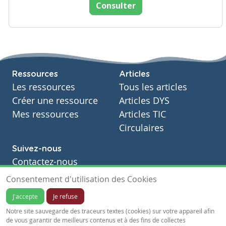
Consulter
Ressources
Articles
Les ressources
Tous les articles
Créer une ressource
Articles DYS
Mes ressources
Articles TIC
Circulaires
Suivez-nous
Contactez-nous
Soutien scolaire
Consentement d'utilisation des Cookies
Notre page Facebook
J'accepte
Je refuse
S'inscrire à notre newsletter
Notre site sauvegarde des traceurs textes (cookies) sur votre appareil afin
de vous garantir de meilleurs contenus et à des fins de collectes