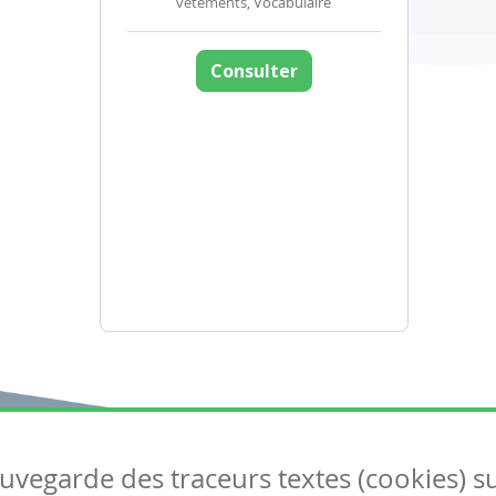
vêtements, Vocabulaire
Consulter
auvegarde des traceurs textes (cookies) s
Articles
S