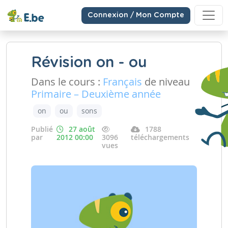
Connexion / Mon Compte
Révision on - ou
Dans le cours :
Français
de niveau
Primaire – Deuxième année
on
ou
sons
Publié
27 août
1788
par
2012 00:00
3096
téléchargements
vues