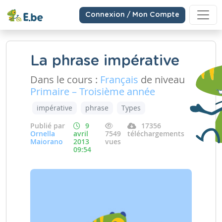
Connexion / Mon Compte
La phrase impérative
Dans le cours :
Français
de niveau
Primaire – Troisième année
impérative
phrase
Types
Publié par
9
17356
Ornella
avril
7549
téléchargements
Maiorano
2013
vues
09:54