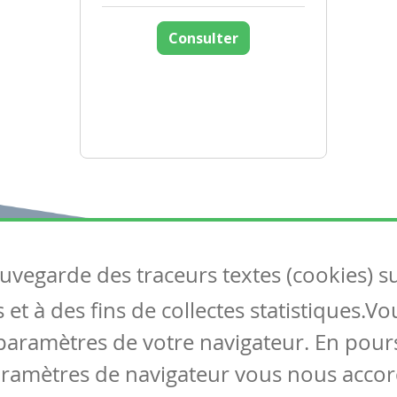
Consulter
auvegarde des traceurs textes (cookies) s
Articles
S
et à des fins de collectes statistiques.V
Tous les articles
Co
Articles DYS
paramètres de votre navigateur. En pours
Articles TIC
aramètres de navigateur vous nous accor
Circulaires