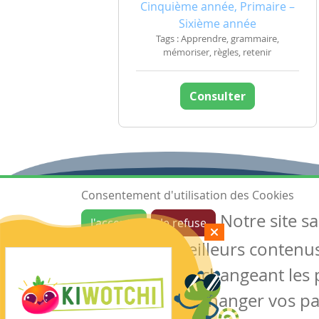
Cinquième année, Primaire –
Sixième année
Tags : Apprendre, grammaire,
mémoriser, règles, retenir
Consulter
Consentement d'utilisation des Cookies
Notre site s
J'accepte
Je refuse
Ressources
garantir de meilleurs contenus 
Les ressources
Créer une ressource
des cookies en changeant les 
Mes ressources
notre site sans changer vos p