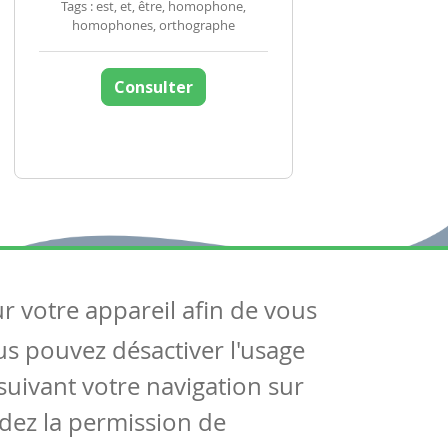
Tags : est, et, être, homophone,
homophones, orthographe
Consulter
ur votre appareil afin de vous
uivez-nous
ous pouvez désactiver l'usage
ntactez-nous
Soutien scolaire
uivant votre navigation sur
Notre page Facebook
dez la permission de
S'inscrire à notre newsletter