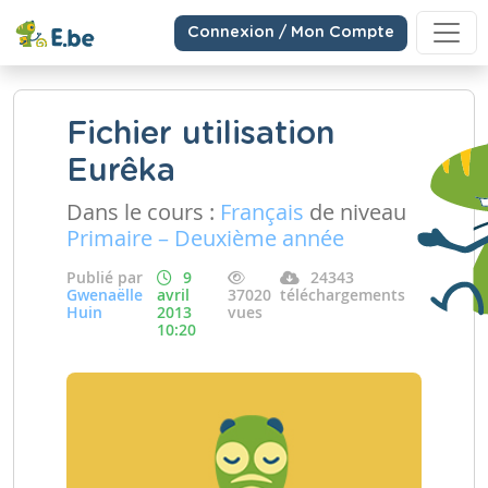
Connexion / Mon Compte
Fichier utilisation
Eurêka
Dans le cours :
Français
de niveau
Primaire – Deuxième année
Publié par
9
24343
Gwenaëlle
avril
37020
téléchargements
Huin
2013
vues
10:20