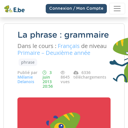
Connexion / Mon Compte
La phrase : grammaire
Dans le cours :
Français
de niveau
Primaire – Deuxième année
phrase
Publié par
3
6336
Mélanie
juin
8645
téléchargements
Delanois
2013
vues
20:56