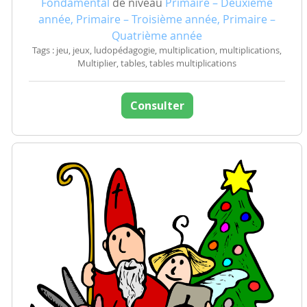
Fondamental
de niveau
Primaire – Deuxième
année, Primaire – Troisième année, Primaire –
Quatrième année
Tags : jeu, jeux, ludopédagogie, multiplication, multiplications,
Multiplier, tables, tables multiplications
Consulter