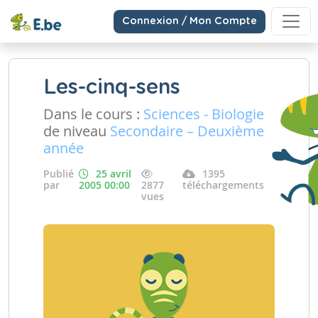
Connexion / Mon Compte
Les-cinq-sens
Dans le cours :
Sciences - Biologie
de niveau
Secondaire – Deuxième
année
Publié
25 avril
1395
par
2005 00:00
2877
téléchargements
vues