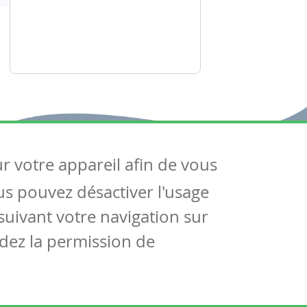
ur votre appareil afin de vous
uivez-nous
ous pouvez désactiver l'usage
ntactez-nous
Soutien scolaire
uivant votre navigation sur
Notre page Facebook
dez la permission de
S'inscrire à notre newsletter