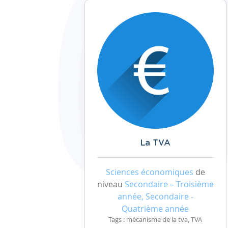
La TVA
Sciences économiques
de
niveau
Secondaire – Troisième
année, Secondaire -
Quatrième année
Tags : mécanisme de la tva, TVA