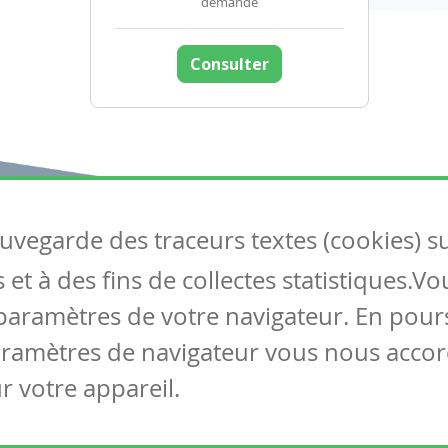
demande
Consulter
auvegarde des traceurs textes (cookies) s
Articles
S
et à des fins de collectes statistiques.V
Tous les articles
Co
Articles DYS
paramètres de votre navigateur. En pours
Articles TIC
aramètres de navigateur vous nous accor
Circulaires
r votre appareil.
Mentions légales
Vie privée
Cookies