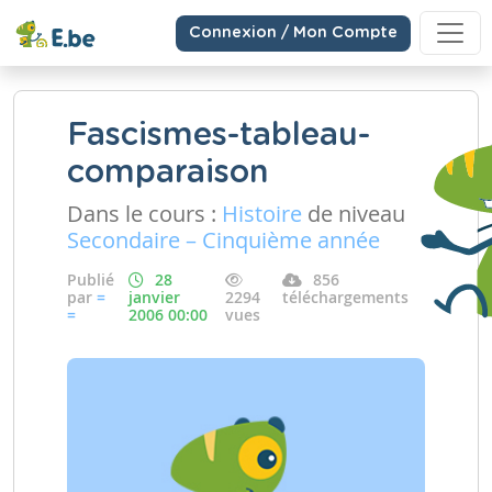
Connexion / Mon Compte
Fascismes-tableau-
comparaison
Dans le cours :
Histoire
de niveau
Secondaire – Cinquième année
Publié
28
856
par
=
janvier
2294
téléchargements
=
2006 00:00
vues