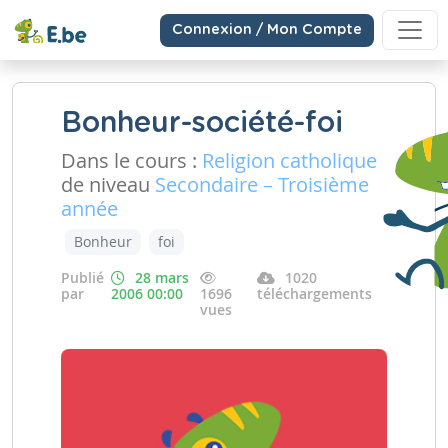
Connexion / Mon Compte
Bonheur-société-foi
Dans le cours :
Religion catholique
de niveau
Secondaire – Troisième
année
Bonheur
foi
Publié
28 mars
1020
par
2006 00:00
1696
téléchargements
vues