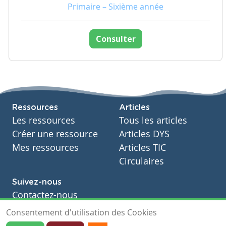
Primaire – Sixième année
Consulter
Ressources
Articles
Les ressources
Tous les articles
Créer une ressource
Articles DYS
Mes ressources
Articles TIC
Circulaires
Suivez-nous
Contactez-nous
Soutien scolaire
Consentement d'utilisation des Cookies
Notre page Facebook