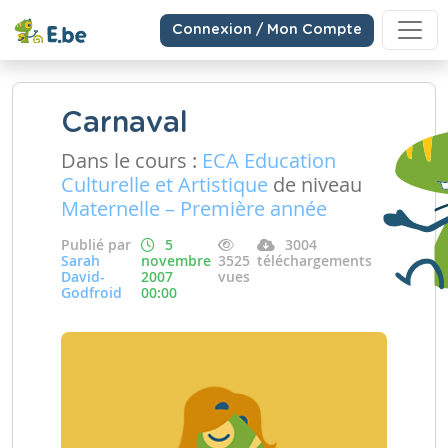
Connexion / Mon Compte
Carnaval
Dans le cours :
ECA Education
Culturelle et Artistique
de niveau
Maternelle – Première année
Publié par
5
3004
Sarah
novembre
3525
téléchargements
David-
2007
vues
Godfroid
00:00