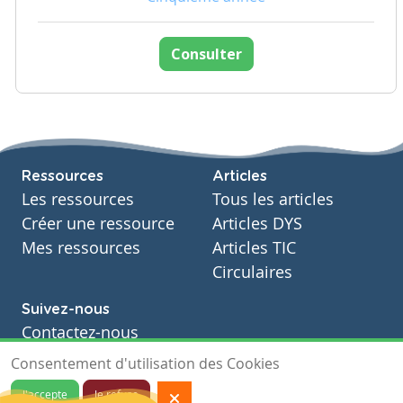
Consulter
Ressources
Articles
Les ressources
Tous les articles
Créer une ressource
Articles DYS
Mes ressources
Articles TIC
Circulaires
Suivez-nous
Contactez-nous
Soutien scolaire
Consentement d'utilisation des Cookies
Notre page Facebook
J'accepte
Je refuse