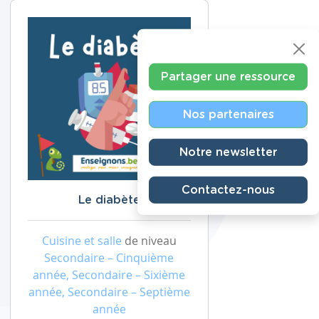
Partager une ressource
Nos partenaires
Notre newsletter
Contactez-nous
Le diabète
Cuisine et salle
de niveau
Secondaire – Cinquième
année, Secondaire – Sixième
année, Secondaire – Septième
année