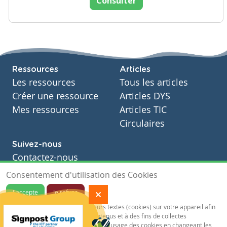
Consulter
Ressources
Articles
Les ressources
Tous les articles
Créer une ressource
Articles DYS
Mes ressources
Articles TIC
Circulaires
Suivez-nous
Contactez-nous
Soutien scolaire
Consentement d'utilisation des Cookies
Notre page Facebook
J'accepte
Je refuse
S'inscrire à notre newsletter
Notre site sauvegarde des traceurs textes (cookies) sur votre appareil afin
de vous garantir de meilleurs contenus et à des fins de collectes
statistiques.Vous pouvez désactiver l'usage des cookies en changeant les