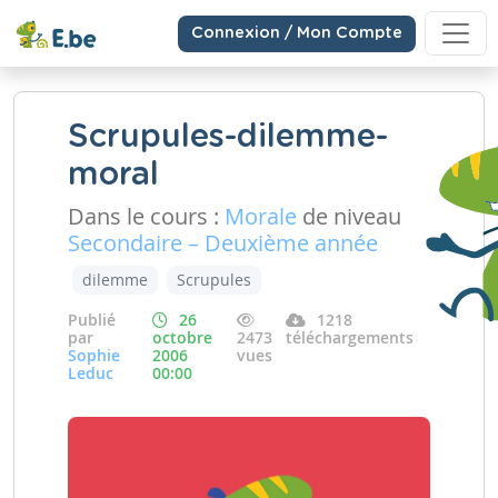
Connexion / Mon Compte
Scrupules-dilemme-
moral
Dans le cours :
Morale
de niveau
Secondaire – Deuxième année
dilemme
Scrupules
Publié
26
1218
par
octobre
2473
téléchargements
Sophie
2006
vues
Leduc
00:00