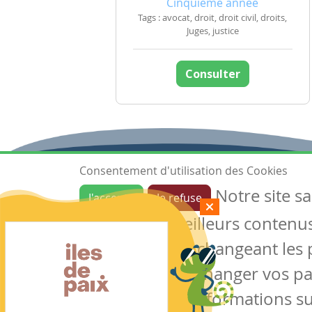
Cinquième année
Tags : avocat, droit, droit civil, droits,
Juges, justice
Consulter
Consentement d'utilisation des Cookies
Notre site s
J'accepte
Je refuse
Ressources
garantir de meilleurs contenus 
Les ressources
Créer une ressource
des cookies en changeant les 
Mes ressources
notre site sans changer vos p
conserver des informations su