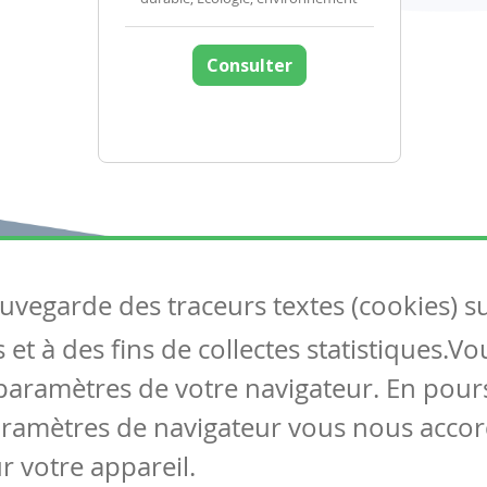
Consulter
auvegarde des traceurs textes (cookies) s
Articles
S
et à des fins de collectes statistiques.V
Tous les articles
Co
Articles DYS
paramètres de votre navigateur. En pours
Articles TIC
aramètres de navigateur vous nous accor
Circulaires
r votre appareil.