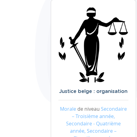
Justice belge : organisation
Morale
de niveau
Secondaire
– Troisième année,
Secondaire - Quatrième
année, Secondaire –