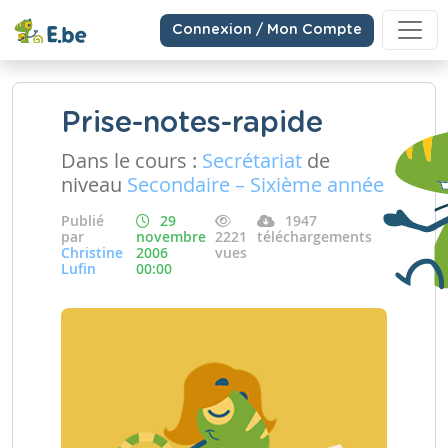
Connexion / Mon Compte
Prise-notes-rapide
Dans le cours :
Secrétariat
de
niveau
Secondaire – Sixième année
Publié
29
1947
par
novembre
2221
téléchargements
Christine
2006
vues
Lufin
00:00