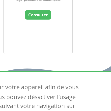
Consulter
ur votre appareil afin de vous
uivez-nous
ous pouvez désactiver l'usage
ntactez-nous
Soutien scolaire
uivant votre navigation sur
Notre page Facebook