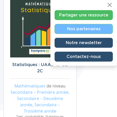
Partager une ressource
Nos partenaires
Notre newsletter
Contactez-nous
Statistiques : UAA3 4P ou
2C
Mathématiques
de niveau
Secondaire – Première année,
Secondaire – Deuxième
année, Secondaire –
Troisième année
Tags : probabilités, Statistiques