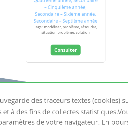
Quatrième année, Secondaire
– Cinquième année,
Secondaire – Sixième année,
Secondaire – Septième année
Tags : modéliser, problème, résoudre,
situation problème, solution
Consulter
auvegarde des traceurs textes (cookies) s
Articles
S
et à des fins de collectes statistiques.V
Tous les articles
Co
Articles DYS
paramètres de votre navigateur. En pours
Articles TIC