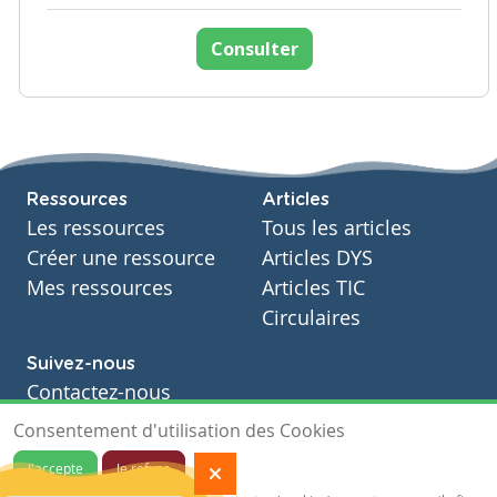
Consulter
Ressources
Articles
Les ressources
Tous les articles
Créer une ressource
Articles DYS
Mes ressources
Articles TIC
Circulaires
Suivez-nous
Contactez-nous
Soutien scolaire
Consentement d'utilisation des Cookies
Notre page Facebook
J'accepte
Je refuse