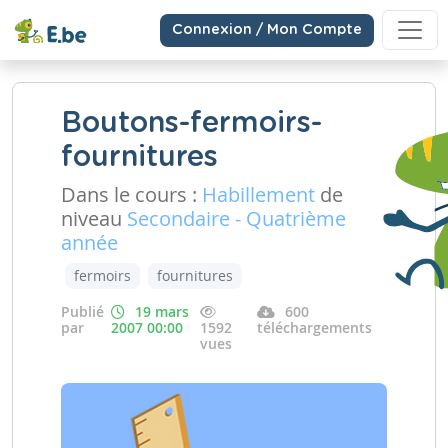
Connexion / Mon Compte
Boutons-fermoirs-
fournitures
Dans le cours :
Habillement
de
niveau
Secondaire - Quatrième
année
fermoirs
fournitures
Publié
19 mars
600
par
2007 00:00
1592
téléchargements
vues