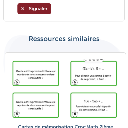
Signaler
Ressources similaires
Cartes de mémorisation Croc’Math 2ième