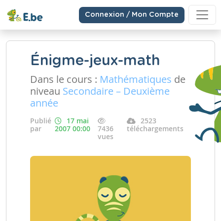
Connexion / Mon Compte
Énigme-jeux-math
Dans le cours :
Mathématiques
de
niveau
Secondaire – Deuxième
année
Publié
17 mai
2523
par
2007 00:00
7436
téléchargements
vues