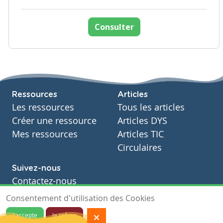
Consulter
Ressources
Articles
Les ressources
Tous les articles
Créer une ressource
Articles DYS
Mes ressources
Articles TIC
Circulaires
Suivez-nous
Contactez-nous
Soutien scolaire
Consentement d'utilisation des Cookies
Notre page Facebook
J'accepte
Je refuse