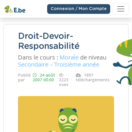
Connexion / Mon Compte
Droit-Devoir-
Responsabilité
Dans le cours :
Morale
de niveau
Secondaire – Troisième année
Publié
24 août
1897
par
2007 00:00
2223
téléchargements
vues