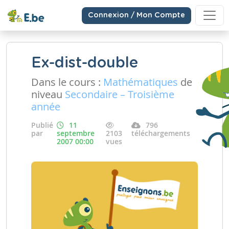
Connexion / Mon Compte
Ex-dist-double
Dans le cours :
Mathématiques
de
niveau
Secondaire – Troisième
année
Publié
11
796
par
septembre
2103
téléchargements
2007 00:00
vues