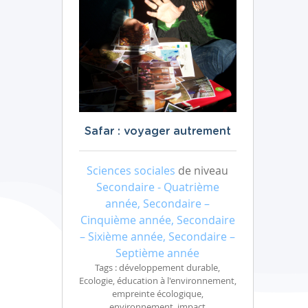
Safar : voyager autrement
Sciences sociales
de niveau
Secondaire - Quatrième
année, Secondaire –
Cinquième année, Secondaire
– Sixième année, Secondaire –
Septième année
Tags : développement durable,
Ecologie, éducation à l'environnement,
empreinte écologique,
environnement, impact