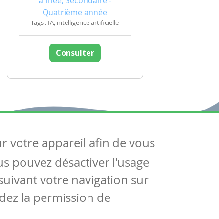
année, Secondaire -
Quatrième année
Tags : IA, intelligence artificielle
Consulter
ur votre appareil afin de vous
uivez-nous
ous pouvez désactiver l'usage
ntactez-nous
Soutien scolaire
uivant votre navigation sur
Notre page Facebook
dez la permission de
S'inscrire à notre newsletter