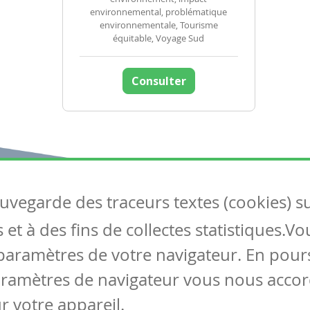
environnemental, problématique
environnementale, Tourisme
équitable, Voyage Sud
Consulter
auvegarde des traceurs textes (cookies) s
Articles
S
et à des fins de collectes statistiques.V
Tous les articles
Co
Articles DYS
paramètres de votre navigateur. En pours
Articles TIC
aramètres de navigateur vous nous accor
Circulaires
r votre appareil.