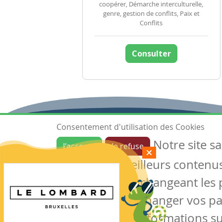
coopérer, Démarche interculturelle,
genre, gestion de conflits, Paix et
Conflits
Consulter
Consentement d'utilisation des Cookies
Notre site s
J'accepte
Je refuse
Ressources
garantir de meilleurs contenus 
Les ressources
Créer une ressource
des cookies en changeant les 
Mes ressources
notre site sans changer vos p
conserver des informations su