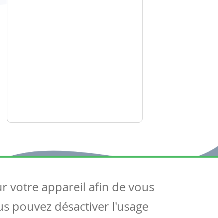
ur votre appareil afin de vous
uivez-nous
ous pouvez désactiver l'usage
ntactez-nous