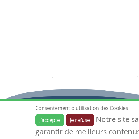
Consentement d'utilisation des Cookies
Notre site s
J'accepte
Je refuse
Ressources
garantir de meilleurs contenus 
Les ressources