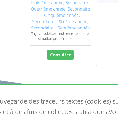
Troisième année, Secondaire -
Quatrième année, Secondaire
– Cinquième année,
Secondaire – Sixième année,
Secondaire – Septième année
Tags : modéliser, problème, résoudre,
situation problème, solution
Consulter
auvegarde des traceurs textes (cookies) s
Articles
S
et à des fins de collectes statistiques.V
Tous les articles
Co