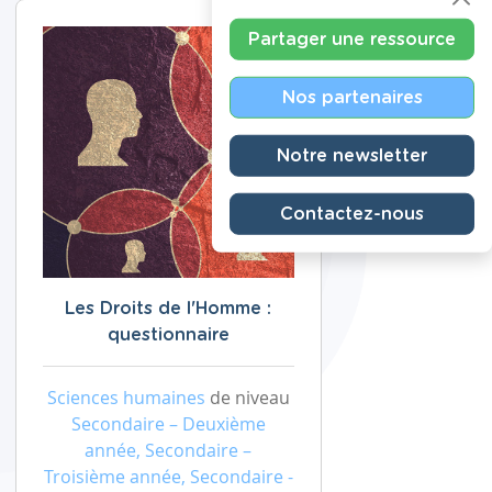
Partager une ressource
Nos partenaires
Notre newsletter
Contactez-nous
Les Droits de l'Homme :
questionnaire
Sciences humaines
de niveau
Secondaire – Deuxième
année, Secondaire –
Troisième année, Secondaire -