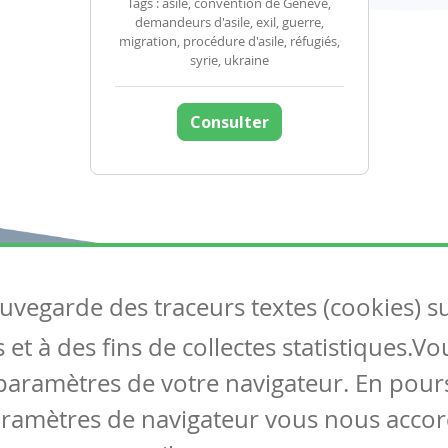
Tags : asile, convention de Genève,
demandeurs d'asile, exil, guerre,
migration, procédure d'asile, réfugiés,
syrie, ukraine
Consulter
auvegarde des traceurs textes (cookies) s
Articles
S
et à des fins de collectes statistiques.V
Tous les articles
Co
Articles DYS
paramètres de votre navigateur. En pours
Articles TIC
aramètres de navigateur vous nous accor
Circulaires