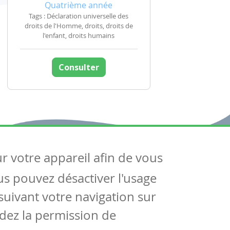
Quatrième année
Tags : Déclaration universelle des
droits de l'Homme, droits, droits de
l'enfant, droits humains
Consulter
ur votre appareil afin de vous
uivez-nous
ous pouvez désactiver l'usage
ntactez-nous
Soutien scolaire
uivant votre navigation sur
Notre page Facebook
dez la permission de
S'inscrire à notre newsletter