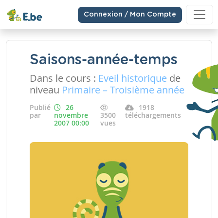
Connexion / Mon Compte
Saisons-année-temps
Dans le cours :
Eveil historique
de
niveau
Primaire – Troisième année
Publié
26
1918
par
novembre
3500
téléchargements
2007 00:00
vues