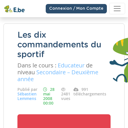
Connexion / Mon Compte
Les dix
commandements du
sportif
Dans le cours :
Educateur
de
niveau
Secondaire – Deuxième
année
Publié par
28
991
Sébastien
mai
2481
téléchargements
Lemmens
2008
vues
00:00