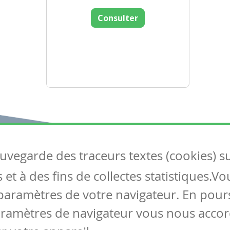
Consulter
auvegarde des traceurs textes (cookies) s
Articles
S
et à des fins de collectes statistiques.V
Tous les articles
Co
Articles DYS
paramètres de votre navigateur. En pours
Articles TIC
aramètres de navigateur vous nous accor
Circulaires