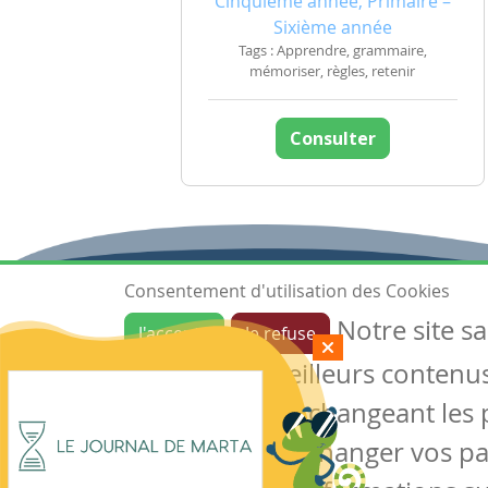
Cinquième année, Primaire –
Sixième année
Tags : Apprendre, grammaire,
mémoriser, règles, retenir
Consulter
Consentement d'utilisation des Cookies
Notre site s
J'accepte
Je refuse
Ressources
garantir de meilleurs contenus 
Les ressources
Créer une ressource
des cookies en changeant les 
Mes ressources
notre site sans changer vos p