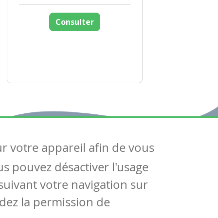
Consulter
ur votre appareil afin de vous
uivez-nous
ous pouvez désactiver l'usage
ntactez-nous
Soutien scolaire
uivant votre navigation sur
Notre page Facebook
dez la permission de
S'inscrire à notre newsletter