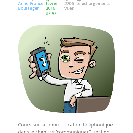
Anne-France
février
2706
téléchargements
Boulanger
2016
vues
07:47
Cours sur la communication téléphonique
dans le chapitre "communiquer", section