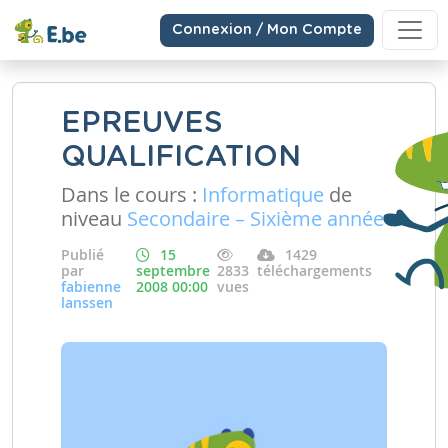
Connexion / Mon Compte
EPREUVES
QUALIFICATION
Dans le cours :
Informatique
de
niveau
Secondaire – Sixième année
Publié
15
1429
par
septembre
2833
téléchargements
fabienne
2008 00:00
vues
lanssen