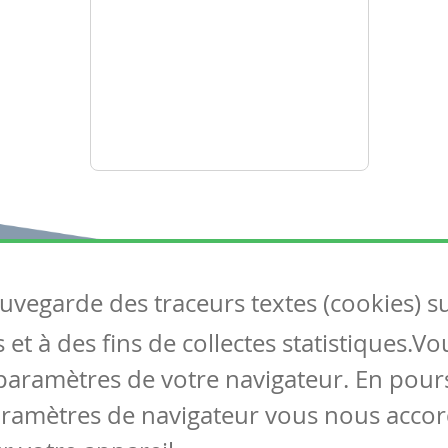
auvegarde des traceurs textes (cookies) s
Articles
S
et à des fins de collectes statistiques.V
Tous les articles
Co
Articles DYS
paramètres de votre navigateur. En pours
Articles TIC
aramètres de navigateur vous nous accor
Circulaires