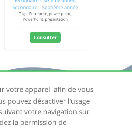
Secondaire – Sixième année,
Secondaire – Septième année
Tags : Entreprise, power point,
PowerPoint, présentation
Consulter
ur votre appareil afin de vous
uivez-nous
ous pouvez désactiver l'usage
ntactez-nous
Soutien scolaire
uivant votre navigation sur
Notre page Facebook
dez la permission de
S'inscrire à notre newsletter