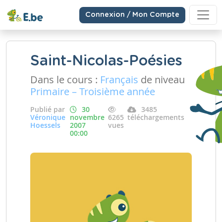
Connexion / Mon Compte
Saint-Nicolas-Poésies
Dans le cours :
Français
de niveau
Primaire – Troisième année
Publié par
30
3485
Véronique
novembre
6265
téléchargements
Hoessels
2007
vues
00:00