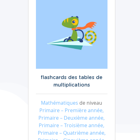
flashcards des tables de
multiplications
Mathématiques
de niveau
Primaire – Première année,
Primaire – Deuxième année,
Primaire – Troisième année,
Primaire – Quatrième année,