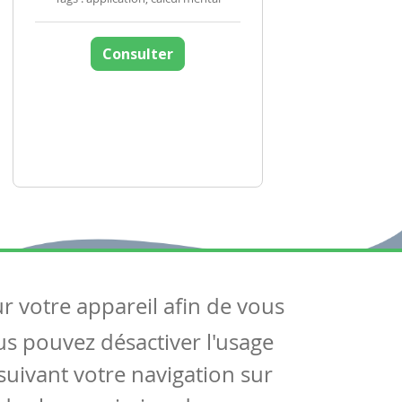
Consulter
ur votre appareil afin de vous
uivez-nous
ous pouvez désactiver l'usage
ntactez-nous
Soutien scolaire
uivant votre navigation sur
Notre page Facebook