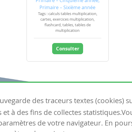
Primaire – Cinquième année,
Primaire – Sixième année
Tags : calculs tables multiplication,
cartes, exercices multiplication,
flashcard, tables, tables de
multiplication
Consulter
auvegarde des traceurs textes (cookies) s
Articles
S
et à des fins de collectes statistiques.V
Tous les articles
Co
Articles DYS
paramètres de votre navigateur. En pours
Articles TIC