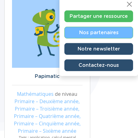
Partager une ressource
Nos partenaires
Notre newsletter
Contactez-nous
Papimatic
Mathématiques
de niveau
Primaire – Deuxième année,
Primaire – Troisième année,
Primaire – Quatrième année,
Primaire – Cinquième année,
Primaire – Sixième année
Tags : application, calcul mental