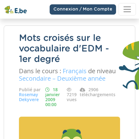
Connexion / Mon Compte
Mots croisés sur le
vocabulaire d'EDM -
1er degré
Dans le cours :
Français
de niveau
Secondaire – Deuxième année
Publié par
18
2906
Rosemay
janvier
7219
téléchargements
Dekyvere
2009
vues
00:00