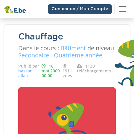
Connexion / Mon Compte
Chauffage
Dans le cours :
Bâtiment
de niveau
Secondaire - Quatrième année
Publié par
18
1130
hassan
mai 2009
1911
téléchargements
allali
00:00
vues