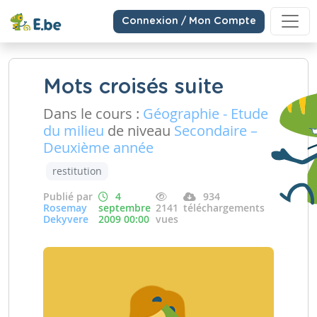
Connexion / Mon Compte
Mots croisés suite
Dans le cours :
Géographie - Etude
du milieu
de niveau
Secondaire –
Deuxième année
restitution
Publié par
4
934
Rosemay
septembre
2141
téléchargements
Dekyvere
2009 00:00
vues