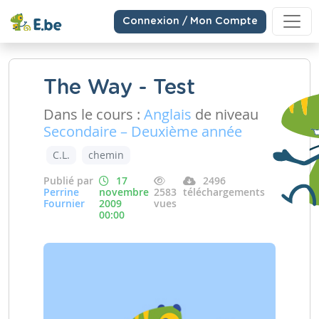
Connexion / Mon Compte
The Way - Test
Dans le cours :
Anglais
de niveau
Secondaire – Deuxième année
C.L.
chemin
Publié par
17
2496
Perrine
novembre
2583
téléchargements
Fournier
2009
vues
00:00