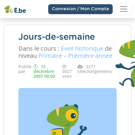
Connexion / Mon Compte
Jours-de-semaine
Dans le cours :
Eveil historique
de
niveau
Primaire – Première année
Publié
12
2271
par
décembre
3627
téléchargements
2007 00:00
vues