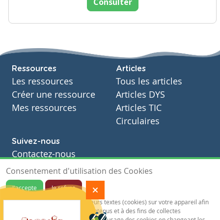
Consulter
Ressources
Articles
Les ressources
Tous les articles
Créer une ressource
Articles DYS
Mes ressources
Articles TIC
Circulaires
Suivez-nous
Contactez-nous
Soutien scolaire
Consentement d'utilisation des Cookies
Notre page Facebook
J'accepte
Je refuse
S'inscrire à notre newsletter
Notre site sauvegarde des traceurs textes (cookies) sur votre appareil afin
de vous garantir de meilleurs contenus et à des fins de collectes
statistiques.Vous pouvez désactiver l'usage des cookies en changeant les