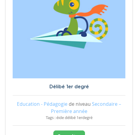
Délibé 1er degré
Education - Pédagogie
de niveau
Secondaire –
Première année
Tags : éide délibé 1erdegré