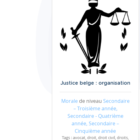
Justice belge : organisation
Morale
de niveau
Secondaire
– Troisième année,
Secondaire - Quatrième
année, Secondaire –
Cinquième année
Tags : avocat, droit, droit civil, droits,