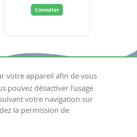
Consulter
ur votre appareil afin de vous
uivez-nous
ous pouvez désactiver l'usage
ntactez-nous
Soutien scolaire
uivant votre navigation sur
Notre page Facebook
dez la permission de
S'inscrire à notre newsletter