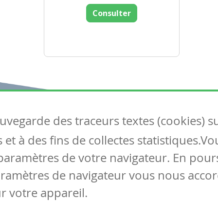
Consulter
auvegarde des traceurs textes (cookies) s
Articles
S
et à des fins de collectes statistiques.V
Tous les articles
Co
Articles DYS
paramètres de votre navigateur. En pours
Articles TIC
aramètres de navigateur vous nous accor
Circulaires
r votre appareil.
Mentions légales
Vie privée
Cookies