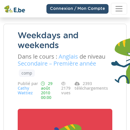
Connexion / Mon Compte
Weekdays and
weekends
Dans le cours :
Anglais
de niveau
Secondaire – Première année
comp
Publié par
29
2393
Cathy
août
2179
téléchargements
Wattiez
2010
vues
00:00